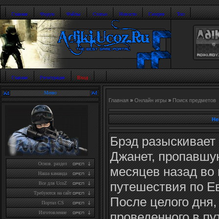
Главная
Форум
Файлы
Статьи
Новости
Галерея
Топ
Главная
Регистрация
Вход
Меню
Главная
»
Онлайн игры
»
Поиск предметов
Не
Брэд разыскивает
Джанет, пропавшу
Основ. раздел
месяцев назад во
Наша каманда
путешествия по Е
Все для UcoZ
Требуются на сайт
После целого дня,
Портал CS
проведенного в пут
Изготовление