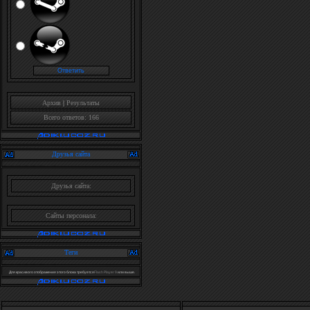
Архив
|
Результаты
Всего ответов: 166
Друзья сайта
Друзья сайта:
Сайты персонала:
Теги
Для красивого отображения этого блока требуется
Flash Player 9
или выше.