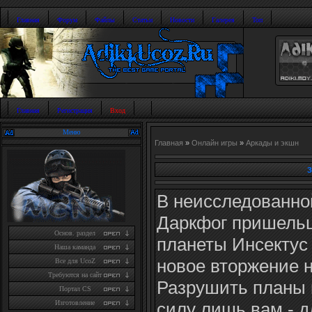
Главная
Форум
Файлы
Статьи
Новости
Галерея
Топ
Главная
Регистрация
Вход
Меню
Главная
»
Онлайн игры
»
Аркады и экшн
З
В неисследованно
Даркфог пришель
Основ. раздел
планеты Инсектус 
Наша каманда
новое вторжение 
Все для UcoZ
Требуются на сайт
Разрушить планы 
Портал CS
силу лишь вам - д
Изготовление