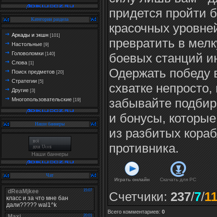
придется пройти 
Категории раздела
красочных уровне
Аркады и экшн
[101]
превратить в мел
Настольные
[9]
Головоломки
боевых станций и
[140]
Слова
[1]
Одержать победу 
Поиск предметов
[20]
Стратегии
[5]
схватке непросто,
Другие
[3]
забывайте подбир
Многопользовательские
[19]
и бонусы, которы
Наши баннеры
из разбитых кора
противника.
Наши баннеры
Чат
Играть онлайн
Скачать для
PC
Счетчики
:
237
/
7
/
1
Всего комментариев
:
0