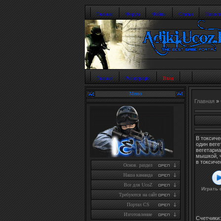
Главная
Форум
Файлы
Статьи
Новост
Главная
Регистрация
Вход
Меню
Главная
»
В токсич
один веге
вегетари
мышкой, 
в токсиче
Основ. раздел
Наша каманда
Все для UcoZ
Играть 
Требуются на сайт
Портал CS
Изготовление
Счетчики