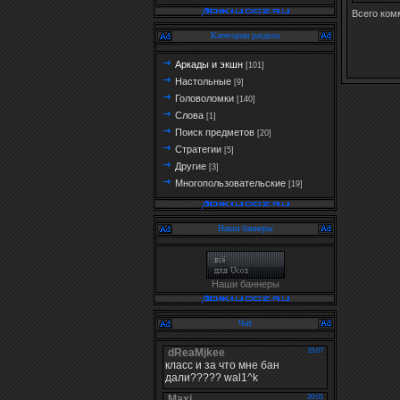
Всего ком
Категории раздела
Аркады и экшн
[101]
Настольные
[9]
Головоломки
[140]
Слова
[1]
Поиск предметов
[20]
Стратегии
[5]
Другие
[3]
Многопользовательские
[19]
Наши баннеры
Наши баннеры
Чат