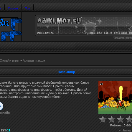
и
Галерея
Топ
Заказать рекл
Онлайн игры
»
Аркады и экшн
Toxic Jump
еском болоте рядом с мрачной фабрикой консервных банок
тарианец планирует смелый побег. Прыгай своим
анцем с платформы на платформу, чтобы сбежать. Двигай
чтобы настроить направление и длину прыжка. Приземление
ском болоте ведет к неминуемой гибели.
онлайн
Рейтинг
:
0.0
/
0
:
223
/
11
« Назад