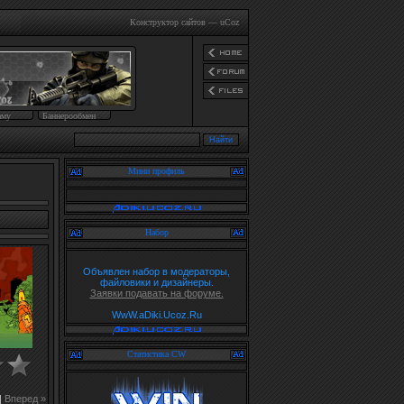
Конструктор сайтов
—
uCoz
аму
Баннерообмен
Мини профиль
Набор
Объявлен набор в модераторы,
файловики и дизайнеры.
Заявки подавать на форуме.
WwW.aDiki.Ucoz.Ru
Статистика CW
|
Вперед »