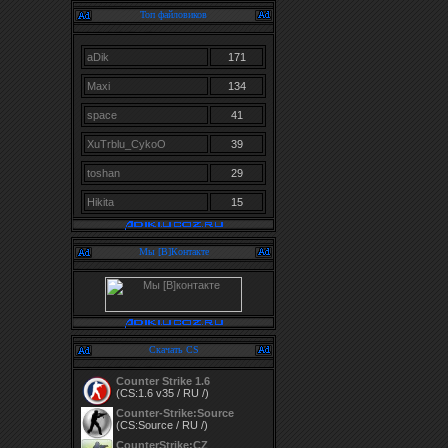
Топ файловиков
aDik
171
Maxi
134
space
41
XuTrblu_CykoO
39
toshan
29
Hikita
15
Мы [В]Контакте
Скачать CS
Counter Strike 1.6
(CS:1.6 v35 / RU /)
Counter-Strike:Source
(CS:Source / RU /)
CounterStrike:CZ