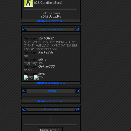
(CS:Condition Zero)
Get this block
aDiki.Ucoz.Ru
Новые комментарии
Написал:
VIKTOR97
А ЧЁ СУПЕР НА РАБОЧЕМ СТОЛЕ
СТОИТ АДИДАС КРУТО ХАТЕЛ БЫ
ТАКОЙ НАВЕРНО БЫ
Написал:
PacketFile
збс
Написал:
uiltimi
nfrjq t,kfy:D:D
Написал:
GektarCSS
ЛолЫ
Написал:
fanel
Счетчик
Статистика
Онлайн всего:
1