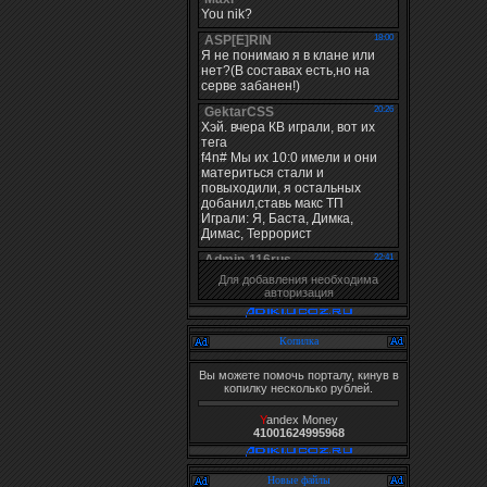
Для добавления необходима
авторизация
Копилка
Вы можете помочь порталу, кинув в
копилку несколько рублей.
Y
andex Money
41001624995968
Новые файлы