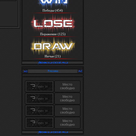
Победы (454)
Поражение (125)
Ничья (21)
Реклама
Место
свободно
Место
свободно
Место
свободно
Место
свободно