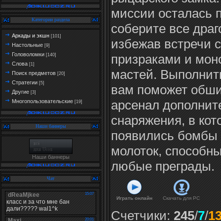
миссии осталась 
Категории раздела
соберите все драг
Аркады и экшн
[101]
избежав встречи с
Настольные
[9]
Головоломки
призраками и мон
[140]
Слова
[1]
мастей. Выполнить
Поиск предметов
[20]
Стратегии
[5]
вам поможет обш
Другие
[3]
арсенал дополнит
Многопользовательские
[19]
снаряжения, в кот
Наши баннеры
появились бомбы 
молоток, способн
Наши баннеры
любые преграды.
Чат
Играть онлайн
Скачать для
PC
Счетчики
:
245
/
7
/
1