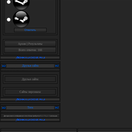
Архив
|
Результаты
Всего ответов: 166
Друзья сайта
Друзья сайта:
Сайты персонала:
Теги
Для красивого отображения этого блока требуется
Flash Player 9
или выше.