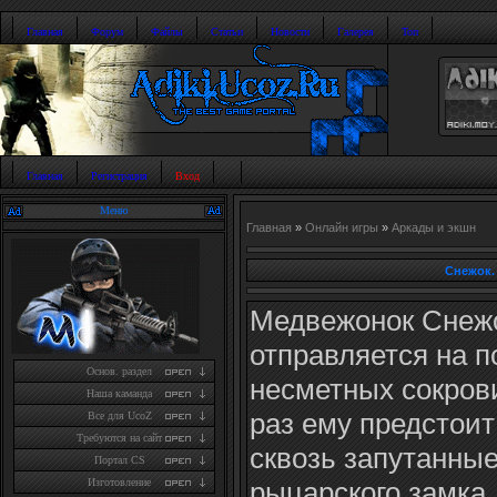
Главная
Форум
Файлы
Статьи
Новости
Галерея
Топ
Главная
Регистрация
Вход
Меню
Главная
»
Онлайн игры
»
Аркады и экшн
Снежок.
Медвежонок Снеж
отправляется на п
Основ. раздел
несметных сокров
Наша каманда
раз ему предстоит
Все для UcoZ
Требуются на сайт
сквозь запутанны
Портал CS
рыцарского замка.
Изготовление