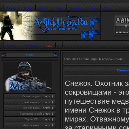
Главная
Форум
Файлы
Статьи
Новости
Галерея
Топ
Главная
Регистрация
Вход
Меню
Главная
»
Онлайн игры
»
Аркады и экшн
Снежок
Снежок. Охотник з
сокровищами - эт
Основ. раздел
путешествие медв
Наша каманда
имени Снежок в т
Все для UcoZ
Требуются на сайт
мирах. Отважному
Портал CS
за старинными с
Изготовление