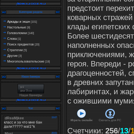
предстоит перехи
Категории раздела
коварных стражей
Аркады и экшн
[101]
клады египетских
Настольные
[9]
Головоломки
Более шестидесят
[140]
Слова
[1]
наполненных опа
Поиск предметов
[20]
Стратегии
[5]
приключениями, ж
Другие
[3]
героя. Впереди - 
Многопользовательские
[19]
драгоценностей, 
Наши баннеры
в древних запута
лабиринтах, и жар
Наши баннеры
с ожившими муми
Чат
Играть онлайн
Скачать для
PC
Счетчики
:
256
/
13
/