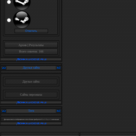
Архив
|
Результаты
Всего ответов: 166
Друзья сайта
Друзья сайта:
Сайты персонала:
Теги
Для красивого отображения этого блока требуется
Flash Player 9
или выше.