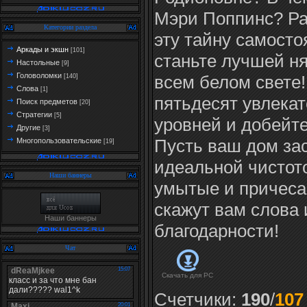
Мэри Поппинс? Ра
Категории раздела
эту тайну самосто
Аркады и экшн
[101]
станьте лучшей н
Настольные
[9]
Головоломки
всем белом свете
[140]
Слова
[1]
пятьдесят увлека
Поиск предметов
[20]
Стратегии
[5]
уровней и добейте
Другие
[3]
Пусть ваш дом за
Многопользовательские
[19]
идеальной чистото
Наши баннеры
умытые и причеса
скажут вам слова
Наши баннеры
благодарности!
Чат
Скачать для
PC
Счетчики
:
190
/
107