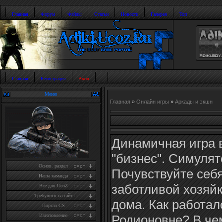
Главная
Форум
Файлы
Статьи
Новости
Галерея
Топ
Главная
Регистрация
Вход
Меню
Главная
»
Онлайн игры
»
Аркады и экшн
Динамичная игра 
"бизнес". Симулят
Основ. раздел
Почувствуйте себя
Наша каманда
заботливой хозяй
Все для UcoZ
Требуются на сайт
дома. Как работал
Портал CS
Родионовне? В че
Изготовление