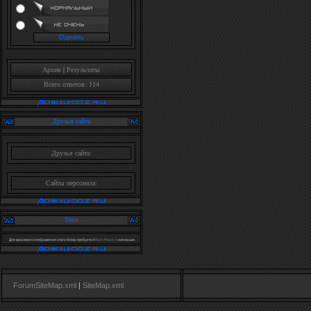
Архив
|
Результаты
Всего ответов: 114
Друзья сайта
Друзья сайта:
Сайты персонала:
Теги
Для красивого отображения этого блока требуется
Flash Player 9
или выше.
ForumSiteMap.xml
|
SiteMap.xml