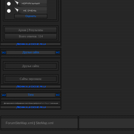
Архив
|
Результаты
Всего ответов: 114
Друзья сайта
Друзья сайта:
Сайты персонала:
Теги
Для красивого отображения этого блока требуется
Flash Player 9
или выше.
ForumSiteMap.xml
|
SiteMap.xml