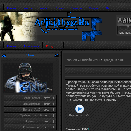
Главная
Форум
Файлы
Статьи
Новости
Галерея
Топ
Главная
Регистрация
Вход
Меню
Главная
»
Онлайн игры
»
Аркады и экшн
Проверьте как высоко ваша прыгучая обез
Пользуйтесь пробелом или кнопкой мыши 
время. Запрыгните как можно выше! За эт
максимальным количеством баллов. Неско
принесут вам бонус, но будьте вниматель
Основ. раздел
платформы, вы потеряете жизнь.
Наша каманда
Все для UcoZ
Играть онлайн
Требуются на сайт
Портал CS
Изготовление
Счетчики
:
195
/
8