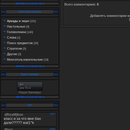
Всего комментариев
:
0
Категории раздела
Добавлять комментарии мо
Аркады и экшн
[101]
Настольные
[9]
Головоломки
[140]
Слова
[1]
Поиск предметов
[20]
Стратегии
[5]
Другие
[3]
Многопользовательские
[19]
Наши баннеры
Наши баннеры
Чат