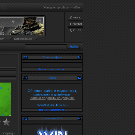
Конструктор сайтов
—
uCoz
аму
Баннерообмен
Мини профиль
Набор
Объявлен набор в модераторы,
файловики и дизайнеры.
Заявки подавать на форуме.
WwW.aDiki.Ucoz.Ru
Статистика CW
|
Вперед »