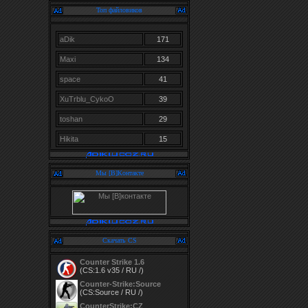
Топ файловиков
aDik
171
Maxi
134
space
41
XuTrblu_CykoO
39
toshan
29
Hikita
15
Мы [В]Контакте
Скачать CS
Counter Strike 1.6
(CS:1.6 v35 / RU /)
Counter-Strike:Source
(CS:Source / RU /)
CounterStrike:CZ