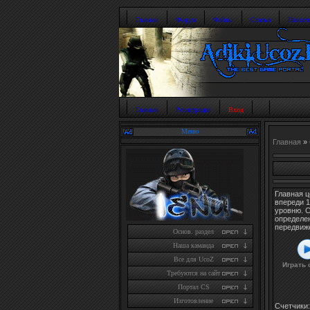
Главная
Форум
Файлы
Статьи
Новост
Главная
Регистрация
Вход
Меню
Главная
»
Главная ц
впереди 1
уровню. 
определе
передвиж
Основ. раздел
Наша каманда
Все для UcoZ
Играть 
Требуются на сайт
Портал CS
Изготовление
Счетчики