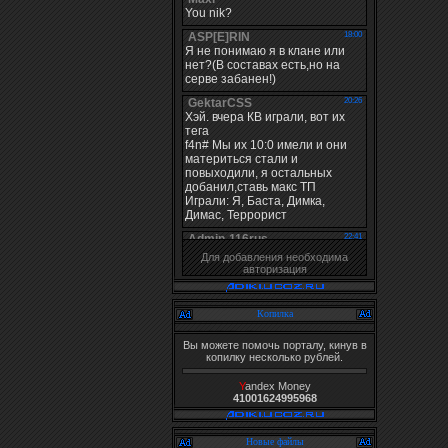
Для добавления необходима
авторизация
Копилка
Вы можете помочь порталу, кинув в
копилку несколько рублей.
Y
andex Money
41001624995968
Новые файлы