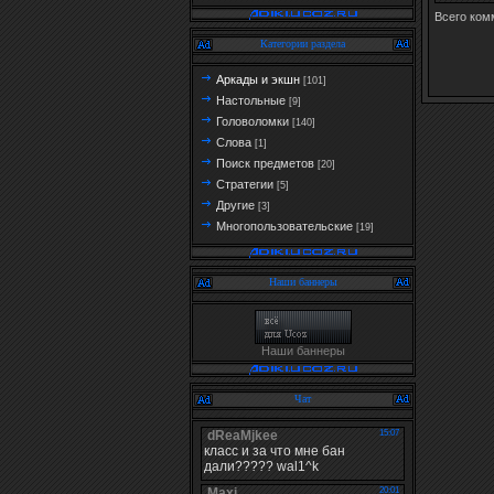
Всего ком
Категории раздела
Аркады и экшн
[101]
Настольные
[9]
Головоломки
[140]
Слова
[1]
Поиск предметов
[20]
Стратегии
[5]
Другие
[3]
Многопользовательские
[19]
Наши баннеры
Наши баннеры
Чат