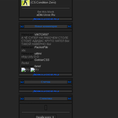
(CS:Condition Zero)
Get this block
aDiki.Ucoz.Ru
Новые комментарии
Написал:
VIKTOR97
А ЧЁ СУПЕР НА РАБОЧЕМ СТОЛЕ
СТОИТ АДИДАС КРУТО ХАТЕЛ БЫ
ТАКОЙ НАВЕРНО БЫ
Написал:
PacketFile
збс
Написал:
uiltimi
nfrjq t,kfy:D:D
Написал:
GektarCSS
ЛолЫ
Написал:
fanel
Счетчик
Статистика
Онлайн всего:
1