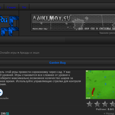
и
Галерея
Топ
Заказать рекл
Онлайн игры
»
Аркады и экшн
Garden Bug
ель этой игры провести сороконожку через сад. У вас
0 уровней. Игры становится все сложнее от уровня к
Соберите максимально возможное количество шаров за
нное время. Используйте управляющие стрелки для контроля
ения.
онлайн
Рейтинг
:
0.0
/
0
:
196
/
11
« Назад