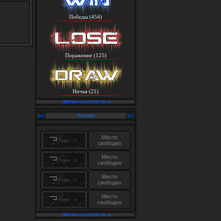
Победы (454)
Поражение (125)
Ничья (21)
Реклама
Место
свободно
Место
свободно
Место
свободно
Место
свободно