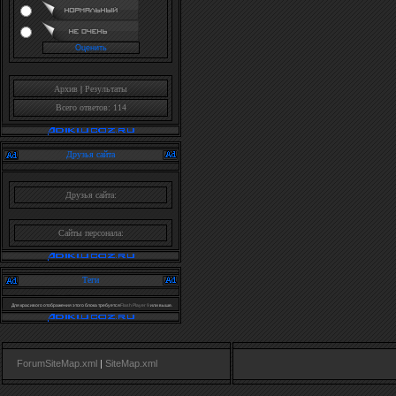
Архив
|
Результаты
Всего ответов: 114
Друзья сайта
Друзья сайта:
Сайты персонала:
Теги
Для красивого отображения этого блока требуется
Flash Player 9
или выше.
ForumSiteMap.xml
|
SiteMap.xml