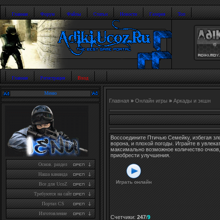
Главная
Форум
Файлы
Статьи
Новости
Галерея
Топ
Главная
Регистрация
Вход
Меню
Главная
»
Онлайн игры
»
Аркады и экшн
Воссоедините Птичью Семейку, избегая зл
ворона, и плохой погоды. Играйте в увлек
максимально возможное количество очков,
приобрести улучшения.
Основ. раздел
Наша каманда
Играть онлайн
Все для UcoZ
Требуются на сайт
Портал CS
Изготовление
Счетчики
:
247
/
9