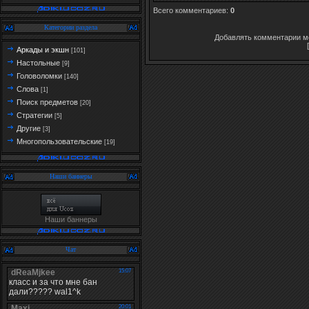
Всего комментариев
:
0
Категории раздела
Добавлять комментарии мо
Аркады и экшн
[101]
Настольные
[9]
Головоломки
[140]
Слова
[1]
Поиск предметов
[20]
Стратегии
[5]
Другие
[3]
Многопользовательские
[19]
Наши баннеры
Наши баннеры
Чат