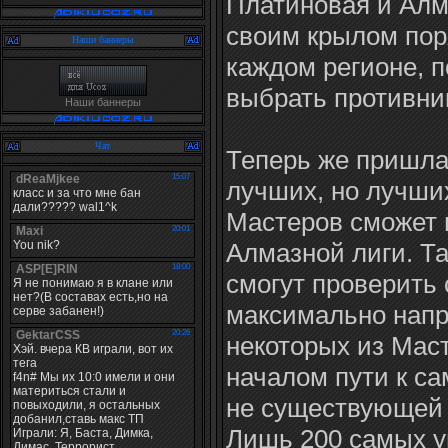
Платиновая и Алм
своим крылом пор
Наши баннеры
каждом регионе, п
выбрать противник
Наши баннеры
Чат
Теперь же пришла
лучших, но лучших
Мастеров сможет 
Алмазной лиги. Та
смогут проверить 
максимально нап
некоторых из Мас
началом пути к с
не существующей 
Лишь 200 самых у