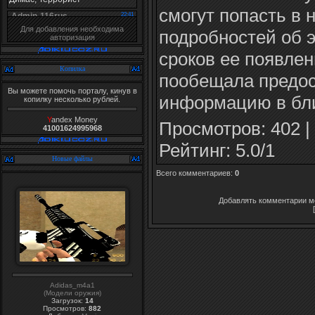
смогут попасть в 
Для добавления необходима
подробностей об э
авторизация
сроков ее появлени
Копилка
пообещала предос
Вы можете помочь порталу, кинув в
информацию в бл
копилку несколько рублей.
Y
andex Money
Просмотров
: 402 |
41001624995968
Рейтинг
:
5.0
/
1
Новые файлы
Всего комментариев
:
0
Добавлять комментарии мо
Adidas_m4a1
(Модели оружия)
Загрузок:
14
Просмотров:
882