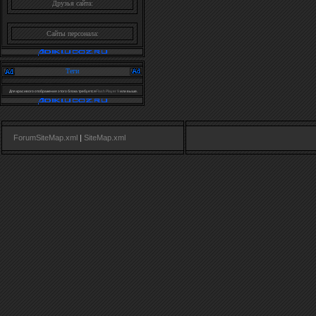
Друзья сайта:
Сайты персонала:
Теги
Для красивого отображения этого блока требуется
Flash Player 9
или выше.
ForumSiteMap.xml
|
SiteMap.xml