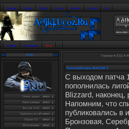
Главная
Форум
Файлы
Статьи
Новости
Галерея
Топ
Главная
Регистрация
Вход
Меню
Главная
»
2011
»
Ф
Гроссмейстеры StarCraft 2
С выходом патча 1.
пополнилась лигой
Blizzard, наконец,
Основ. раздел
Напомним, что сп
Наша каманда
Все для UcoZ
публиковались в и
Требуются на сайт
Бронзовая, Сереб
Портал CS
Изготовление