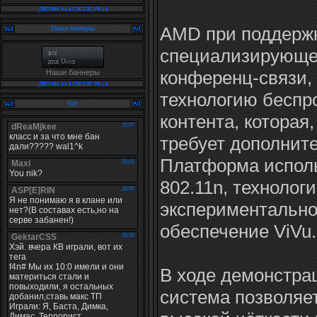
AMD при поддержк
Наши баннеры
специализирующей
конференц-связи,
Наши баннеры
технологию беспр
Чат
контента, которая,
требует дополнит
Платформа исполь
802.11n, технолог
экспериментально
обеспечение ViVu.
В ходе демонстра
система позволяе