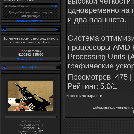
высокой чёткости 
одновременно на 
Для добавления необходима
авторизация
и два планшета.
Копилка
Система оптимизи
Вы можете помочь порталу, кинув в
копилку несколько рублей.
процессоры AMD F
Y
andex Money
Processing Units 
41001624995968
графические уско
Новые файлы
Просмотров
: 475 |
Рейтинг
:
5.0
/
1
Всего комментариев
:
0
Добавлять комментарии мо
Adidas_m4a1
(Модели оружия)
Загрузок:
14
Просмотров:
882