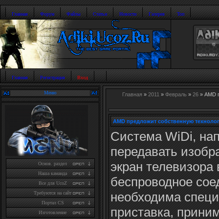
Главная
Форум
Файлы
Статьи
Новости
Галерея
Топ
Главная
Регистрация
Вход
Меню
Главная
»
2011
»
Февраль
»
26
» AMD п
AMD предложит собственную техноло
Система WiDi, на
передавать изобр
экран телевизора 
Основ. раздел
Наша каманда
беспроводное соед
Все для UcoZ
необходима специ
Требуются на сайт
Портал CS
приставка, прини
Изготовление