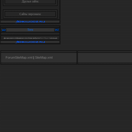
Друзья сайта:
Сайты персонала:
Теги
Для красивого отображения этого блока требуется
Flash Player 9
или выше.
ForumSiteMap.xml
|
SiteMap.xml