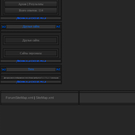
Архив
|
Результаты
Всего ответов: 114
Друзья сайта
Друзья сайта:
Сайты персонала:
Теги
Для красивого отображения этого блока требуется
Flash Player 9
или выше.
ForumSiteMap.xml
|
SiteMap.xml