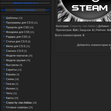
Категории раздела
Шаблоны
[15]
Программы для CS:S
[21]
Категория
:
Спреи by clan Adidas
|
Добавил
:
Прицелы для CSS
[10]
Просмотров
:
514
|
Загрузок
:
0
|
Рейтинг
:
0.0
Фонарики для CSS
[21]
Всего комментариев
:
0
Радары для CSS
[3]
Статьи для CS:S
[8]
Добавлять комментарии мо
Меню для CS:S
[31]
Скачать CS:S
[5]
Модели перчатак
[20]
Модели оружия
[70]
Выстрелы
[5]
Скрипты
[13]
Взрывы
[4]
Скины
[18]
Гильзы
[1]
Иконки
[1]
Читы
[11]
Карты
[20]
Спреи by clan Adidas
[24]
Готовые серверы
[25]