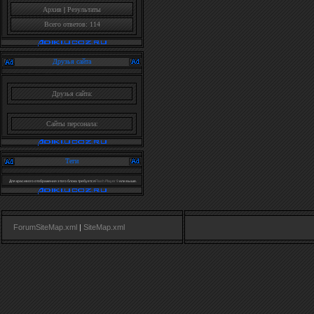
Архив
|
Результаты
Всего ответов: 114
Друзья сайта
Друзья сайта:
Сайты персонала:
Теги
Для красивого отображения этого блока требуется
Flash Player 9
или выше.
ForumSiteMap.xml
|
SiteMap.xml