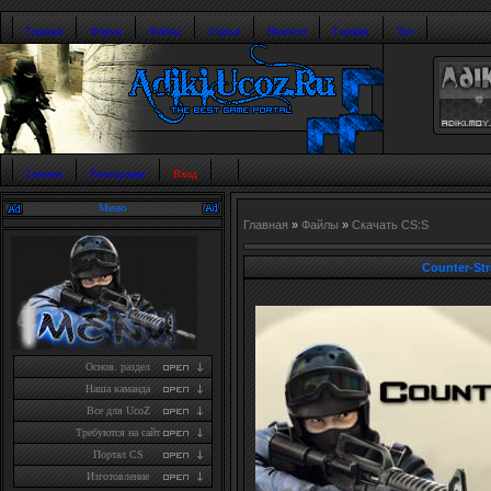
Главная
Форум
Файлы
Статьи
Новости
Галерея
Топ
Главная
Регистрация
Вход
Меню
Главная
»
Файлы
»
Скачать CS:S
Counter-Str
Основ. раздел
Наша каманда
Все для UcoZ
Требуются на сайт
Портал CS
Изготовление