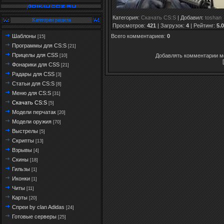
Категория
:
Скачать CS:S
|
Добавил
:
toshan
Категории раздела
Просмотров
:
421
|
Загрузок
:
4
|
Рейтинг
:
5.0
Всего комментариев
:
0
Шаблоны
[15]
Программы для CS:S
[21]
Прицелы для CSS
Добавлять комментарии мо
[10]
Фонарики для CSS
[21]
Радары для CSS
[3]
Статьи для CS:S
[8]
Меню для CS:S
[31]
Скачать CS:S
[5]
Модели перчатак
[20]
Модели оружия
[70]
Выстрелы
[5]
Скрипты
[13]
Взрывы
[4]
Скины
[18]
Гильзы
[1]
Иконки
[1]
Читы
[11]
Карты
[20]
Спреи by clan Adidas
[24]
Готовые серверы
[25]