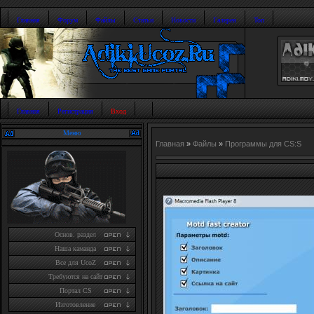
Главная
Форум
Файлы
Статьи
Новости
Галерея
Топ
Главная
Регистрация
Вход
Меню
Главная
»
Файлы
»
Программы для CS:S
Основ. раздел
Наша каманда
Все для UcoZ
Требуются на сайт
Портал CS
Изготовление