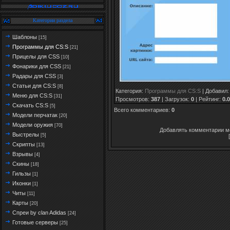
Категории раздела
Шаблоны
[15]
Программы для CS:S
[21]
Прицелы для CSS
[10]
Фонарики для CSS
[21]
Радары для CSS
[3]
Статьи для CS:S
[8]
Категория
:
Программы для CS:S
|
Добавил
Меню для CS:S
[31]
Просмотров
:
387
|
Загрузок
:
0
|
Рейтинг
:
0.0
Скачать CS:S
[5]
Всего комментариев
:
0
Модели перчатак
[20]
Модели оружия
[70]
Добавлять комментарии мо
Выстрелы
[5]
Скрипты
[13]
Взрывы
[4]
Скины
[18]
Гильзы
[1]
Иконки
[1]
Читы
[11]
Карты
[20]
Спреи by clan Adidas
[24]
Готовые серверы
[25]