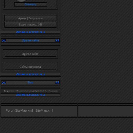
Архив
|
Результаты
Всего ответов: 166
Друзья сайта
Друзья сайта:
Сайты персонала:
Теги
Для красивого отображения этого блока требуется
Flash Player 9
или выше.
ForumSiteMap.xml
|
SiteMap.xml