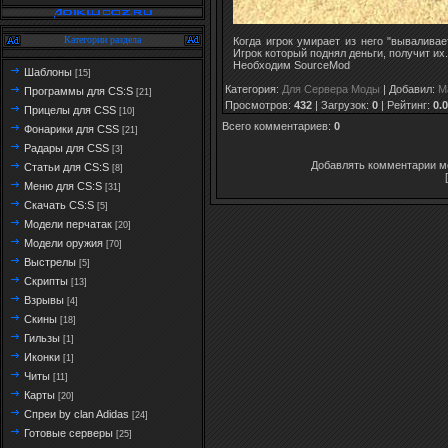
Категории раздела
Когда игрок умирает из него "вывалива
Игрок который поднял деньги, получит их.
Необходим SourceMod
Шаблоны
[15]
Категория
:
Для Сервера Моды
|
Добавил
:
M
Программы для CS:S
[21]
Просмотров
:
432
|
Загрузок
:
0
|
Рейтинг
:
0.0
Прицелы для CSS
[10]
Всего комментариев
:
0
Фонарики для CSS
[21]
Радары для CSS
[3]
Добавлять комментарии мо
Статьи для CS:S
[8]
Меню для CS:S
[31]
Скачать CS:S
[5]
Модели перчатак
[20]
Модели оружия
[70]
Выстрелы
[5]
Скрипты
[13]
Взрывы
[4]
Скины
[18]
Гильзы
[1]
Иконки
[1]
Читы
[11]
Карты
[20]
Спреи by clan Adidas
[24]
Готовые серверы
[25]