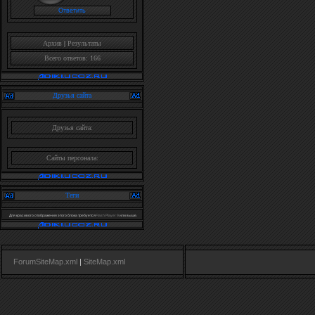
Архив
|
Результаты
Всего ответов: 166
Друзья сайта
Друзья сайта:
Сайты персонала:
Теги
Для красивого отображения этого блока требуется
Flash Player 9
или выше.
ForumSiteMap.xml
|
SiteMap.xml