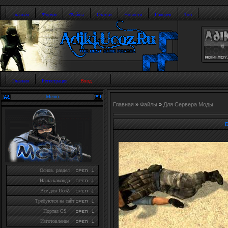
Главная
Форум
Файлы
Статьи
Новости
Галерея
Топ
Главная
Регистрация
Вход
Меню
Главная
»
Файлы
»
Для Сервера Моды
D
Основ. раздел
Наша каманда
Все для UcoZ
Требуются на сайт
Портал CS
Изготовление