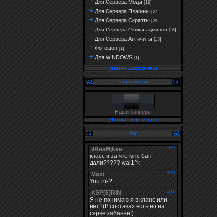
Для Сервера Моды
[19]
Для Сервера Плагины
[27]
Для Сервера Скрипты
[29]
Для Сервера Скины админов
[16]
Для Сервера Античиты
[13]
Фотошоп
[1]
Для WINDOWS
[1]
Наши баннеры
Наши баннеры
Чат