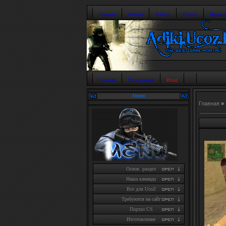
Главная
Форум
Файлы
Статьи
Новост
Главная
Регистрация
Вход
Меню
Главная
»
Основ. раздел
Наша каманда
Все для UcoZ
Требуются на сайт
Портал CS
Изготовление