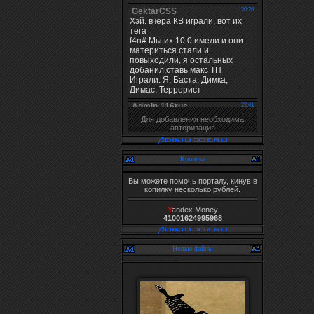
Для добавления необходима
авторизация
Копилка
Вы можете помочь порталу, кинув в
копилку несколько рублей.
Y
andex Money
41001624995968
Новые файлы