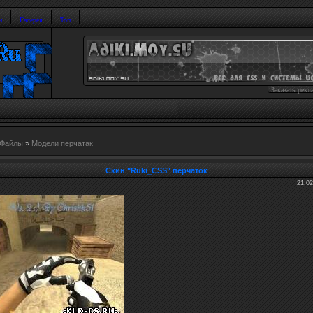
и
Галерея
Топ
Заказать рекл
Файлы
»
Модели перчатак
Скин "Ruki_CSS" перчаток
21.02