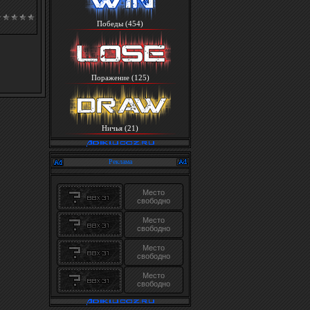
Победы (454)
Поражение (125)
Ничья (21)
Реклама
Место
свободно
Место
свободно
Место
свободно
Место
свободно