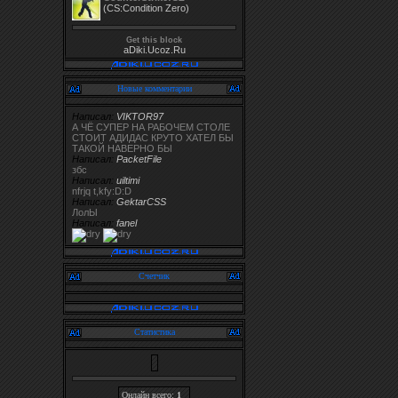
(CS:Condition Zero)
Get this block
aDiki.Ucoz.Ru
Новые комментарии
Написал:
VIKTOR97
А ЧЁ СУПЕР НА РАБОЧЕМ СТОЛЕ
СТОИТ АДИДАС КРУТО ХАТЕЛ БЫ
ТАКОЙ НАВЕРНО БЫ
Написал:
PacketFile
збс
Написал:
uiltimi
nfrjq t,kfy:D:D
Написал:
GektarCSS
ЛолЫ
Написал:
fanel
Счетчик
Статистика
Онлайн всего:
1