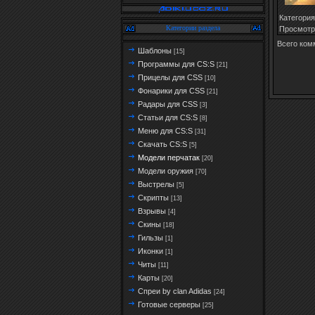
Категория
Категории раздела
Просмотр
Всего ком
Шаблоны
[15]
Программы для CS:S
[21]
Прицелы для CSS
[10]
Фонарики для CSS
[21]
Радары для CSS
[3]
Статьи для CS:S
[8]
Меню для CS:S
[31]
Скачать CS:S
[5]
Модели перчатак
[20]
Модели оружия
[70]
Выстрелы
[5]
Скрипты
[13]
Взрывы
[4]
Скины
[18]
Гильзы
[1]
Иконки
[1]
Читы
[11]
Карты
[20]
Спреи by clan Adidas
[24]
Готовые серверы
[25]