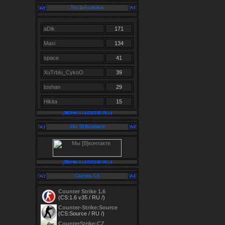
Топ файловиков
aDik
171
Maxi
134
space
41
XuTrblu_CykoO
39
toshan
29
Hikita
15
Мы [В]Контакте
Скачать CS
Counter Strike 1.6
(CS:1.6 v35 / RU /)
Counter-Strike:Source
(CS:Source / RU /)
CounterStrike:CZ