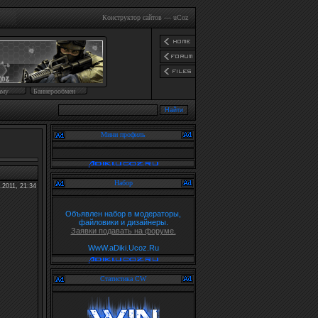
Конструктор сайтов
—
uCoz
аму
Баннерообмен
Мини профиль
Набор
.2011, 21:34
Объявлен набор в модераторы,
файловики и дизайнеры.
Заявки подавать на форуме.
WwW.aDiki.Ucoz.Ru
Статистика CW