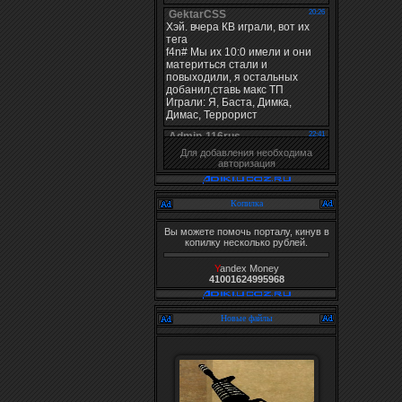
Для добавления необходима
авторизация
Копилка
Вы можете помочь порталу, кинув в
копилку несколько рублей.
Y
andex Money
41001624995968
Новые файлы