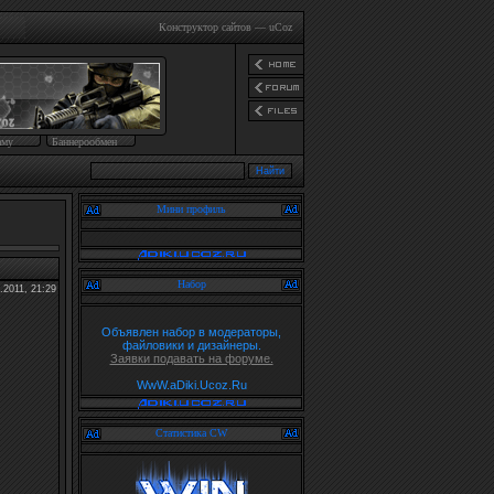
Конструктор сайтов
—
uCoz
аму
Баннерообмен
Мини профиль
Набор
.2011, 21:29
Объявлен набор в модераторы,
файловики и дизайнеры.
Заявки подавать на форуме.
WwW.aDiki.Ucoz.Ru
Статистика CW