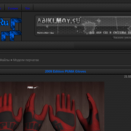
и
Галерея
Топ
Заказать рекл
Файлы
»
Модели перчатак
2009 Edition PUMA Gloves
21.02