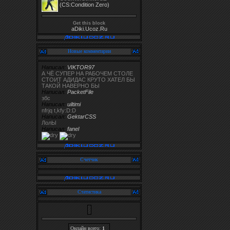
(CS:Condition Zero)
Get this block
aDiki.Ucoz.Ru
Новые комментарии
Написал:
VIKTOR97
А ЧЁ СУПЕР НА РАБОЧЕМ СТОЛЕ
СТОИТ АДИДАС КРУТО ХАТЕЛ БЫ
ТАКОЙ НАВЕРНО БЫ
Написал:
PacketFile
збс
Написал:
uiltimi
nfrjq t,kfy:D:D
Написал:
GektarCSS
ЛолЫ
Написал:
fanel
Счетчик
Статистика
Онлайн всего:
1