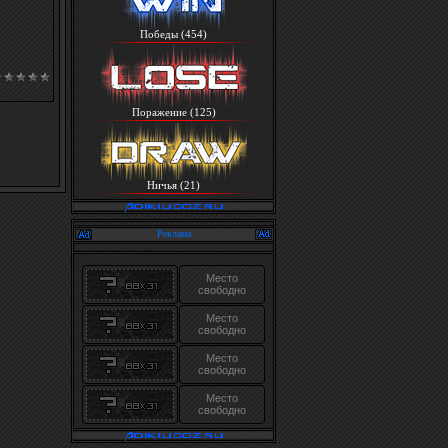
Победы (454)
Поражение (125)
Ничья (21)
Реклама
Место
свободно
Место
свободно
Место
свободно
Место
свободно