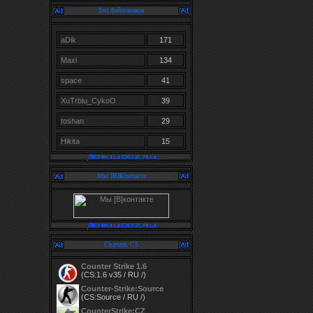
Топ файловиков
aDik
171
Maxi
134
space
41
XuTrblu_CykoO
39
toshan
29
Hikita
15
Мы [В]Контакте
Скачать CS
Counter Strike 1.6
(CS:1.6 v35 / RU /)
Counter-Strike:Source
(CS:Source / RU /)
CounterStrike:CZ