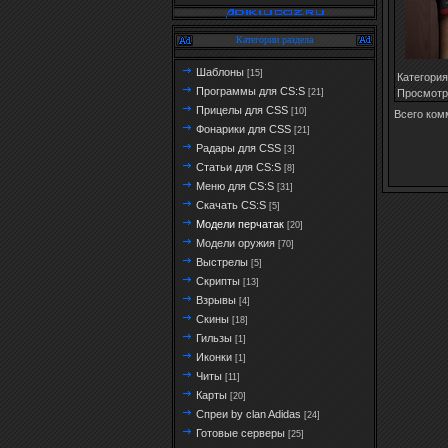
Категории раздела
Шаблоны
[15]
Категория
Программы для CS:S
Просмотр
[21]
Прицелы для CSS
[10]
Всего ком
Фонарики для CSS
[21]
Радары для CSS
[3]
Статьи для CS:S
[8]
Меню для CS:S
[31]
Скачать CS:S
[5]
Модели перчатак
[20]
Модели оружия
[70]
Выстрелы
[5]
Скрипты
[13]
Взрывы
[4]
Скины
[18]
Гильзы
[1]
Иконки
[1]
Читы
[11]
Карты
[20]
Спреи by clan Adidas
[24]
Готовые серверы
[25]