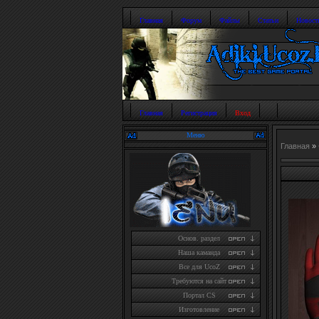
Главная
Форум
Файлы
Статьи
Новост
Главная
Регистрация
Вход
Меню
Главная
»
Основ. раздел
Наша каманда
Все для UcoZ
Требуются на сайт
Портал CS
Изготовление