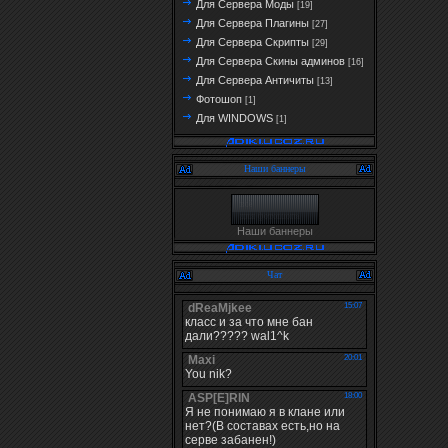
Для Сервера Моды
[19]
Для Сервера Плагины
[27]
Для Сервера Скрипты
[29]
Для Сервера Скины админов
[16]
Для Сервера Античиты
[13]
Фотошоп
[1]
Для WINDOWS
[1]
Наши баннеры
Наши баннеры
Чат