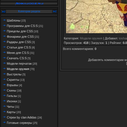
Категории раздела
Шаблоны
[15]
Программы для CS:S
[21]
Прицелы для CSS
[10]
Фонарики для CSS
[21]
Категория
:
Модели оружия
|
Добавил
:
tosha
Радары для CSS
[3]
Просмотров
:
418
|
Загрузок
:
1
|
Рейтинг
:
0.0
Статьи для CS:S
[8]
Всего комментариев
:
0
Меню для CS:S
[31]
Скачать CS:S
[5]
Добавлять комментарии мо
Модели перчатак
[20]
Модели оружия
[70]
Выстрелы
[5]
Скрипты
[13]
Взрывы
[4]
Скины
[18]
Гильзы
[1]
Иконки
[1]
Читы
[11]
Карты
[20]
Спреи by clan Adidas
[24]
Готовые серверы
[25]