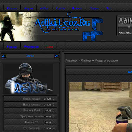
Главная
Форум
Файлы
Статьи
Новости
Галерея
Топ
Главная
Регистрация
Вход
Меню
Главная
»
Файлы
»
Модели оружия
Re
Основ. раздел
Наша каманда
Все для UcoZ
Требуются на сайт
Портал CS
Изготовление