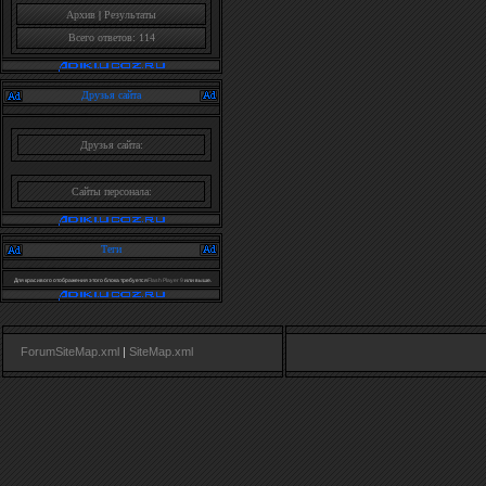
Архив
|
Результаты
Всего ответов: 114
Друзья сайта
Друзья сайта:
Сайты персонала:
Теги
Для красивого отображения этого блока требуется
Flash Player 9
или выше.
ForumSiteMap.xml
|
SiteMap.xml