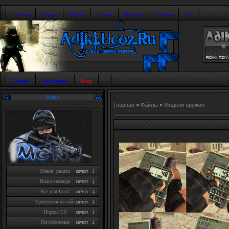
Главная
Форум
Файлы
Статьи
Новости
Галерея
Топ
Главная
Регистрация
Вход
Меню
Главная
»
Файлы
»
Модели оружия
Основ. раздел
Наша каманда
Все для UcoZ
Требуются на сайт
Портал CS
Изготовление