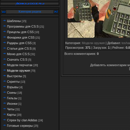
Категории раздела
Шаблоны
[15]
Программы для CS:S
[21]
Прицелы для CSS
[10]
Фонарики для CSS
[21]
Категория
:
Модели оружия
|
Добавил
:
tosha
Радары для CSS
[3]
Просмотров
:
371
|
Загрузок
:
1
|
Рейтинг
:
0.0
Статьи для CS:S
[8]
Всего комментариев
:
0
Меню для CS:S
[31]
Скачать CS:S
[5]
Добавлять комментарии мо
Модели перчатак
[20]
Модели оружия
[70]
Выстрелы
[5]
Скрипты
[13]
Взрывы
[4]
Скины
[18]
Гильзы
[1]
Иконки
[1]
Читы
[11]
Карты
[20]
Спреи by clan Adidas
[24]
Готовые серверы
[25]