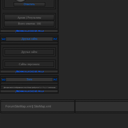
Архив
|
Результаты
Всего ответов: 166
Друзья сайта
Друзья сайта:
Сайты персонала:
Теги
Для красивого отображения этого блока требуется
Flash Player 9
или выше.
ForumSiteMap.xml
|
SiteMap.xml