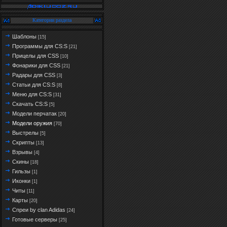
Категории раздела
Шаблоны
[15]
Программы для CS:S
[21]
Прицелы для CSS
[10]
Фонарики для CSS
[21]
Радары для CSS
[3]
Статьи для CS:S
[8]
Меню для CS:S
[31]
Скачать CS:S
[5]
Модели перчатак
[20]
Модели оружия
[70]
Выстрелы
[5]
Скрипты
[13]
Взрывы
[4]
Скины
[18]
Гильзы
[1]
Иконки
[1]
Читы
[11]
Карты
[20]
Спреи by clan Adidas
[24]
Готовые серверы
[25]