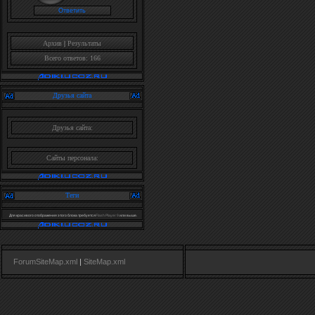
Архив
|
Результаты
Всего ответов: 166
Друзья сайта
Друзья сайта:
Сайты персонала:
Теги
Для красивого отображения этого блока требуется
Flash Player 9
или выше.
ForumSiteMap.xml
|
SiteMap.xml