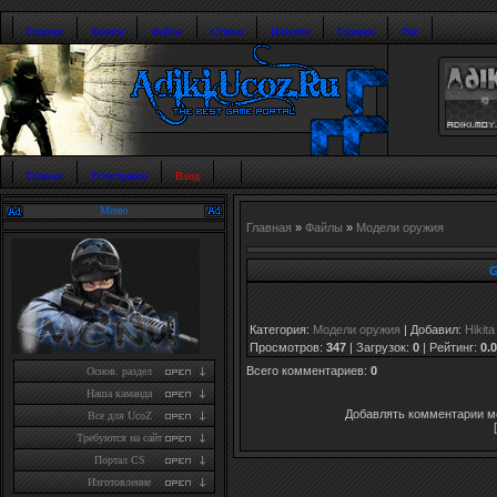
Главная
Форум
Файлы
Статьи
Новости
Галерея
Топ
Главная
Регистрация
Вход
Меню
Главная
»
Файлы
»
Модели оружия
G
Категория
:
Модели оружия
|
Добавил
:
Hikita
Просмотров
:
347
|
Загрузок
:
0
|
Рейтинг
:
0.0
Всего комментариев
:
0
Основ. раздел
Наша каманда
Добавлять комментарии мо
Все для UcoZ
Требуются на сайт
Портал CS
Изготовление