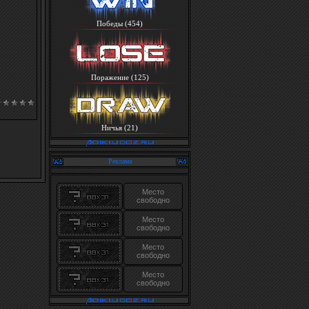
Победы (454)
Поражение (125)
Ничья (21)
Реклама
Место
свободно
Место
свободно
Место
свободно
Место
свободно