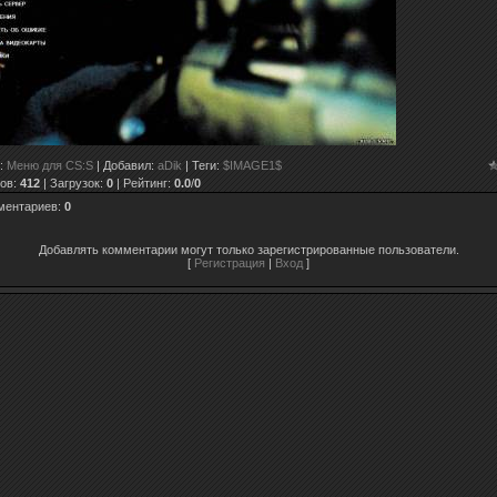
:
Меню для CS:S
|
Добавил
:
aDik
|
Теги
:
$IMAGE1$
ов
:
412
|
Загрузок
:
0
|
Рейтинг
:
0.0
/
0
ментариев
:
0
Добавлять комментарии могут только зарегистрированные пользователи.
[
Регистрация
|
Вход
]