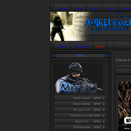
Главная
Форум
Файлы
Статьи
Новост
Главная
Регистрация
Вход
Меню
Главная
»
Основ. раздел
Наша каманда
Все для UcoZ
Требуются на сайт
Портал CS
Изготовление