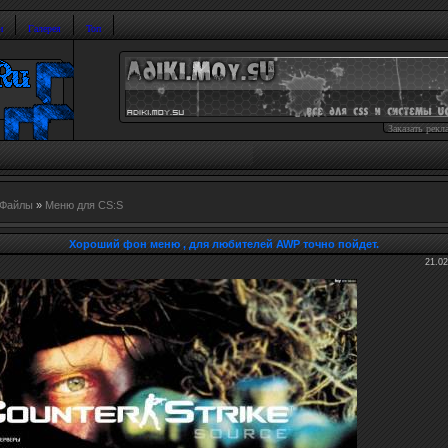
и
Галерея
Топ
Заказать рекл
Файлы
»
Меню для CS:S
Хороший фон меню , для любителей AWP точно пойдет.
21.02