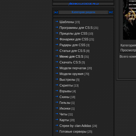
Категории раздела
Шаблоны
[15]
Программы для CS:S
[21]
Прицелы для CSS
[10]
Фонарики для CSS
[21]
Радары для CSS
Категория
[3]
Просмотр
Статьи для CS:S
[8]
Всего ком
Меню для CS:S
[31]
Скачать CS:S
[5]
Модели перчатак
[20]
Модели оружия
[70]
Выстрелы
[5]
Скрипты
[13]
Взрывы
[4]
Скины
[18]
Гильзы
[1]
Иконки
[1]
Читы
[11]
Карты
[20]
Спреи by clan Adidas
[24]
Готовые серверы
[25]