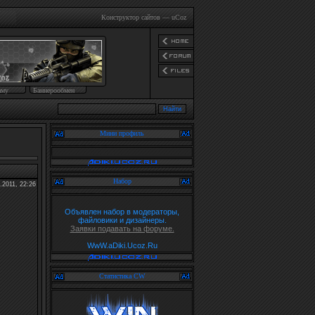
Конструктор сайтов
—
uCoz
аму
Баннерообмен
Мини профиль
Набор
.2011, 22:26
Объявлен набор в модераторы,
файловики и дизайнеры.
Заявки подавать на форуме.
WwW.aDiki.Ucoz.Ru
Статистика CW