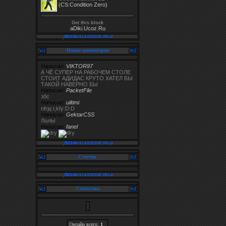
(CS:Condition Zero)
Get this block
aDiki.Ucoz.Ru
Новые комментарии
Написал:
VIKTOR97
А ЧЁ СУПЕР НА РАБОЧЕМ СТОЛЕ
СТОИТ АДИДАС КРУТО ХАТЕЛ БЫ
ТАКОЙ НАВЕРНО БЫ
Написал:
PacketFile
збс
Написал:
uiltimi
nfrjq t,kfy:D:D
Написал:
GektarCSS
ЛолЫ
Написал:
fanel
Счетчик
Статистика
Онлайн всего:
1