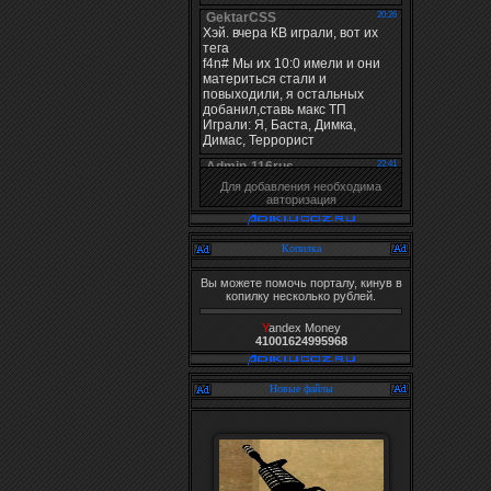
Для добавления необходима
авторизация
Копилка
Вы можете помочь порталу, кинув в
копилку несколько рублей.
Y
andex Money
41001624995968
Новые файлы