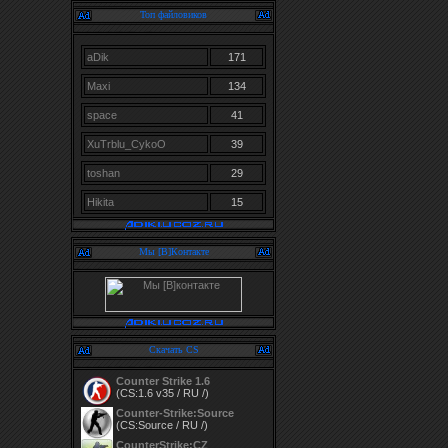
Топ файловиков
aDik
171
Maxi
134
space
41
XuTrblu_CykoO
39
toshan
29
Hikita
15
Мы [В]Контакте
Скачать CS
Counter Strike 1.6
(CS:1.6 v35 / RU /)
Counter-Strike:Source
(CS:Source / RU /)
CounterStrike:CZ