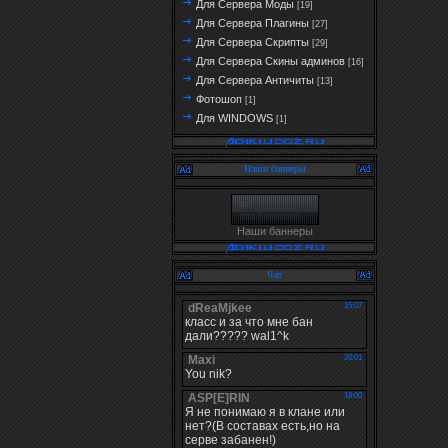
Для Сервера Моды
[19]
Для Сервера Плагины
[27]
Для Сервера Скрипты
[29]
Для Сервера Скины админов
[16]
Для Сервера Античиты
[13]
Фотошоп
[1]
Для WINDOWS
[1]
Наши баннеры
Наши баннеры
Чат