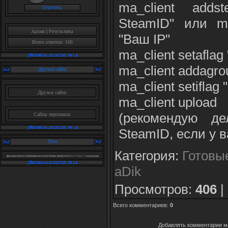
ma_client add
SteamID" или ma
Архив
|
Результаты
"Ваш IP"
Всего ответов: 166
ma_client setaflag
ma_client addagro
Друзья сайта
ma_client setiflag
Друзья сайта:
ma_client upload
(рекомендую д
Сайты персонала:
SteamID, если у 
Теги
Категория
:
Готовы
Для красивого отображения этого блока требуется
Flash Player 9
или выше.
aDik
Просмотров
:
406
|
Всего комментариев
:
0
Добавлять комментарии мо