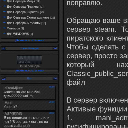
поправлю.
Для Сервера Моды
[19]
Для Сервера Плагины
[27]
Для Сервера Скрипты
[29]
Для Сервера Скины админов
Обращаю ваше вн
[16]
Для Сервера Античиты
[13]
сервер steam. Т
Фотошоп
[1]
Для WINDOWS
[1]
пиратского клиен
Чтобы сделать с
Наши баннеры
сервер, просто з
который на
Наши баннеры
Classic_public_
Чат
файл
В сервер включен
Активые функции 
1. mani_admi
русифицированн