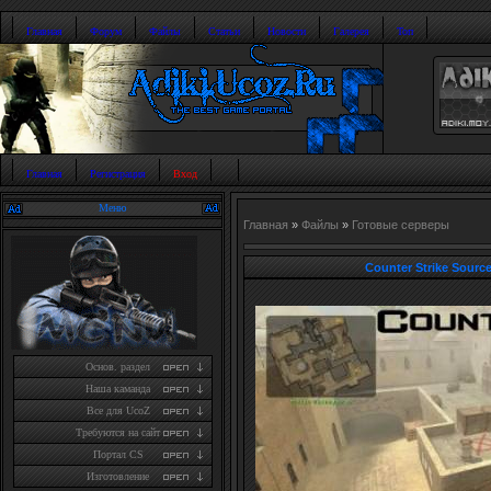
Главная
Форум
Файлы
Статьи
Новости
Галерея
Топ
Главная
Регистрация
Вход
Меню
Главная
»
Файлы
»
Готовые серверы
Counter Strike Sourc
Основ. раздел
Наша каманда
Все для UcoZ
Требуются на сайт
Портал CS
Изготовление