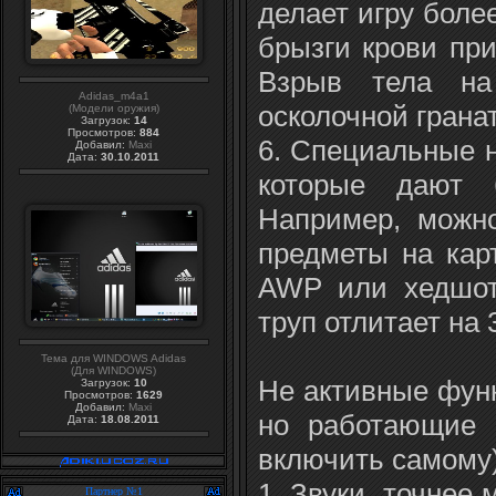
делает игру боле
брызги крови при
Взрыв тела на
Adidas_m4a1
осколочной грана
(Модели оружия)
Загрузок:
14
Просмотров:
884
6. Специальные н
Добавил:
Maxi
Дата:
30.10.2011
которые дают б
Например, можн
предметы на карт
AWP или хедшот
труп отлитает на 
Тема для WINDOWS Adidas
(Для WINDOWS)
Не активные функ
Загрузок:
10
Просмотров:
1629
Добавил:
Maxi
но работающие 
Дата:
18.08.2011
включить самому)
1. Звуки, точнее 
Партнер №1