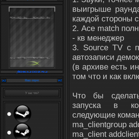
выигрыше раунда
каждой стороны 
2. Ace match по
- кв менеджер
3. Source TV с 
автозаписи демок
(в архиве есть и
том что и как вкл
Наш опрос
Что бы сделат
У вас что?
запуска в ко
следующие коман
ma_clientgroup add
ma_client addclien