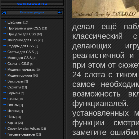
Категории раздела
Шаблоны
[15]
делал ещё пабл
Программы для CS:S
[21]
классический с
Прицелы для CSS
[10]
Фонарики для CSS
[21]
делающих иг
Радары для CSS
[3]
Статьи для CS:S
реалистичной и 
[8]
Меню для CS:S
[31]
при этом от сюже
Скачать CS:S
[5]
Модели перчатак
[20]
24 слота с тиком
Модели оружия
[70]
самое необходи
Выстрелы
[5]
Скрипты
[13]
возможность вк
Взрывы
[4]
Скины
[18]
функцианал
Гильзы
[1]
установленных м
Иконки
[1]
Читы
[11]
функции смотри
Карты
[20]
Спреи by clan Adidas
[24]
заметите ошибки
Готовые серверы
[25]