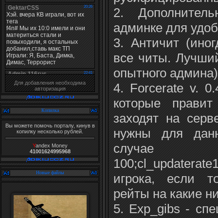
2. Дополните
админке для удоб
3. Античит (иног
все читы. Лучший
опытного админа)
Для добавления необходима
4. Forcerate v. 
авторизация
которые правит
Копилка
заходят на серв
Вы можете помочь порталу, кинув в
нужны для данн
копилку несколько рублей.
случае э
Y
andex Money
41001624995968
100;cl_updaterat
Новые файлы
игрока, если т
рейты на какие н
5. Exp_gibs - сп