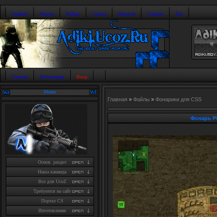
Главная
Форум
Файлы
Статьи
Новости
Галерея
Топ
Главная
Регистрация
Вход
Меню
Главная
»
Файлы
»
Фонарики для CSS
Фонарь P
Основ. раздел
Наша каманда
Все для UcoZ
Требуются на сайт
Портал CS
Изготовление