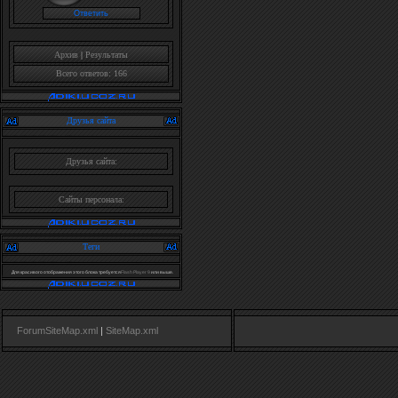
Архив
|
Результаты
Всего ответов: 166
Друзья сайта
Друзья сайта:
Сайты персонала:
Теги
Для красивого отображения этого блока требуется
Flash Player 9
или выше.
ForumSiteMap.xml
|
SiteMap.xml