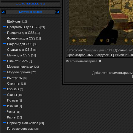
Категории раздела
Шаблоны
[15]
Программы для CS:S
[21]
Прицелы для CSS
[10]
Фонарики для CSS
[21]
Радары для CSS
[3]
Статьи для CS:S
Категория
:
Фонарики для CSS
|
Добавил
:
aD
[8]
Просмотров
:
365
|
Загрузок
:
1
|
Рейтинг
:
0.0
Меню для CS:S
[31]
Скачать CS:S
Всего комментариев
:
0
[5]
Модели перчатак
[20]
Модели оружия
Добавлять комментарии мо
[70]
Выстрелы
[5]
Скрипты
[13]
Взрывы
[4]
Скины
[18]
Гильзы
[1]
Иконки
[1]
Читы
[11]
Карты
[20]
Спреи by clan Adidas
[24]
Готовые серверы
[25]