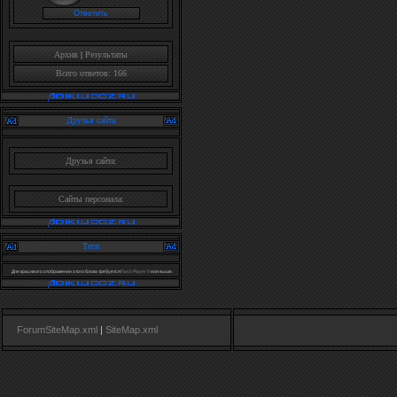
Архив
|
Результаты
Всего ответов: 166
Друзья сайта
Друзья сайта:
Сайты персонала:
Теги
Для красивого отображения этого блока требуется
Flash Player 9
или выше.
ForumSiteMap.xml
|
SiteMap.xml