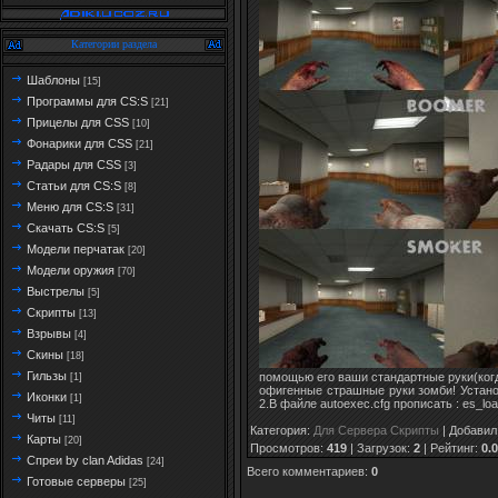
Категории раздела
Шаблоны
[15]
Программы для CS:S
[21]
Прицелы для CSS
[10]
Фонарики для CSS
[21]
Радары для CSS
[3]
Статьи для CS:S
[8]
Меню для CS:S
[31]
Скачать CS:S
[5]
Модели перчатак
[20]
Модели оружия
[70]
Выстрелы
[5]
Скрипты
[13]
Взрывы
[4]
Скины
[18]
Гильзы
помощью его ваши стандартные руки(ког
[1]
офигенные страшные руки зомби! Установк
Иконки
[1]
2.В файле autoexec.cfg прописать : es_lo
Читы
[11]
Категория
:
Для Сервера Скрипты
|
Добавил
Карты
[20]
Просмотров
:
419
|
Загрузок
:
2
|
Рейтинг
:
0.0
Спреи by clan Adidas
[24]
Всего комментариев
:
0
Готовые серверы
[25]