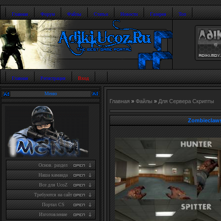
Главная
Форум
Файлы
Статьи
Новости
Галерея
Топ
Главная
Регистрация
Вход
Меню
Главная
»
Файлы
»
Для Сервера Скрипты
Zombieclaws
Основ. раздел
Наша каманда
Все для UcoZ
Требуются на сайт
Портал CS
Изготовление