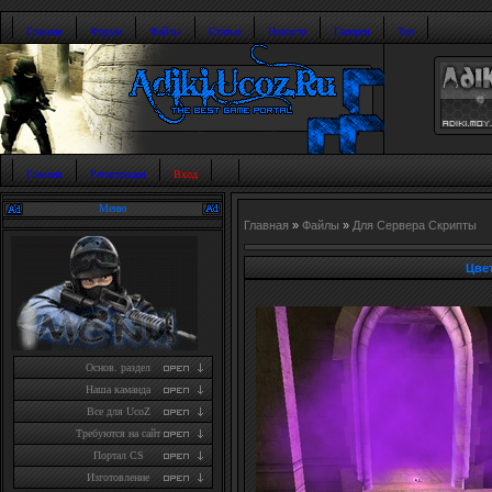
Главная
Форум
Файлы
Статьи
Новости
Галерея
Топ
Главная
Регистрация
Вход
Меню
Главная
»
Файлы
»
Для Сервера Скрипты
Цве
Основ. раздел
Наша каманда
Все для UcoZ
Требуются на сайт
Портал CS
Изготовление