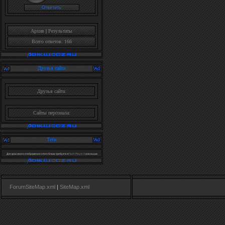
Архив
|
Результаты
Всего ответов: 166
Друзья сайта
Друзья сайта:
Сайты персонала:
Теги
Для красивого отображения этого блока требуется
Flash Player 9
или выше.
ForumSiteMap.xml
|
SiteMap.xml