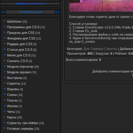
Категории раздела
Благодаря этому скрипту дым от гранат 
Шаблоны
[15]
Способ установки:
Программы для CS:S
1. Ставим EventScripts v2.0.0.248c Public 
[21]
2. Ставим Es_tools
Прицелы для CSS
[10]
3. Распаковываем файлы к себе на серв
4. Идем в Server\cstrike\cfg там открыва
Фонарики для CSS
[21]
es_load rf_smoke
Радары для CSS
[3]
Категория
:
Для Сервера Скрипты
|
Добавил
Статьи для CS:S
[8]
Просмотров
:
403
|
Загрузок
:
0
|
Рейтинг
:
0.0
Меню для CS:S
[31]
Всего комментариев
:
0
Скачать CS:S
[5]
Модели перчатак
[20]
Добавлять комментарии мо
Модели оружия
[70]
Выстрелы
[5]
Скрипты
[13]
Взрывы
[4]
Скины
[18]
Гильзы
[1]
Иконки
[1]
Читы
[11]
Карты
[20]
Спреи by clan Adidas
[24]
Готовые серверы
[25]