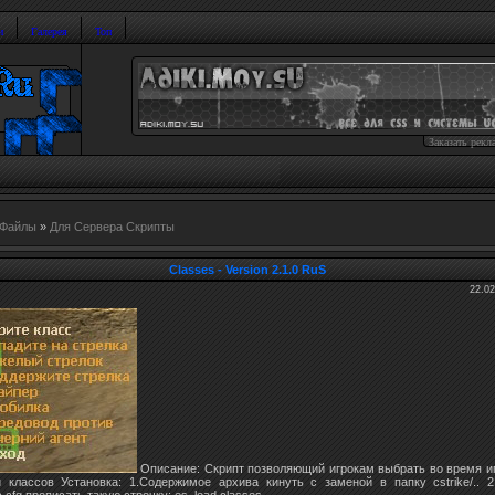
и
Галерея
Топ
Заказать рекл
Файлы
»
Для Сервера Скрипты
Classes - Version 2.1.0 RuS
22.02
Описание: Скрипт позволяющий игрокам выбрать во время и
 классов Установка: 1.Содержимое архива кинуть с заменой в папку cstrike/.. 
.cfg прописать такую строчку: es_load classes