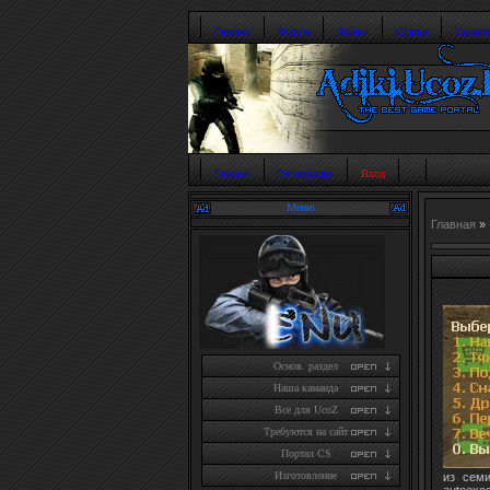
Главная
Форум
Файлы
Статьи
Новост
Главная
Регистрация
Вход
Меню
Главная
»
Основ. раздел
Наша каманда
Все для UcoZ
Требуются на сайт
Портал CS
Изготовление
из семи
autoexec