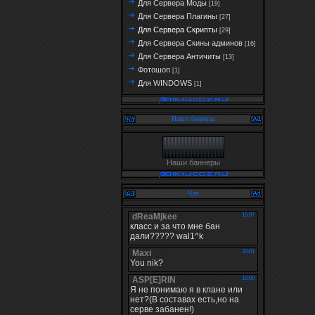
Для Сервера Моды
[19]
Для Сервера Плагины
[27]
Для Сервера Скрипты
[29]
Для Сервера Скины админов
[16]
Для Сервера Античиты
[13]
Фотошоп
[1]
Для WINDOWS
[1]
Наши баннеры
Наши баннеры
Чат