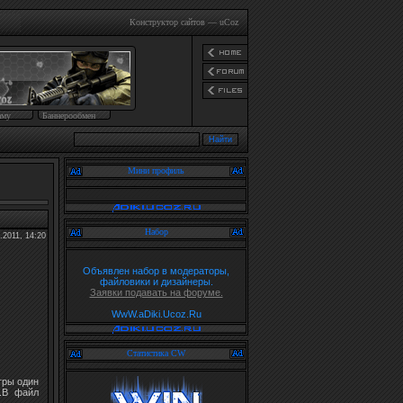
Конструктор сайтов
—
uCoz
аму
Баннерообмен
Мини профиль
Набор
.2011, 14:20
Объявлен набор в модераторы,
файловики и дизайнеры.
Заявки подавать на форуме.
WwW.aDiki.Ucoz.Ru
Статистика CW
гры один
2.В файл