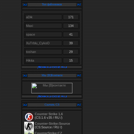
Топ файловиков
aDik
171
Maxi
134
space
41
XuTrblu_CykoO
39
toshan
29
Hikita
15
Мы [В]Контакте
Скачать CS
Counter Strike 1.6
(CS:1.6 v35 / RU /)
Counter-Strike:Source
(CS:Source / RU /)
CounterStrike:CZ