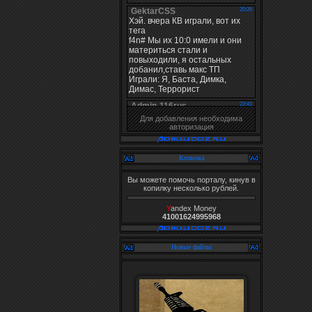
Для добавления необходима
авторизация
Копилка
Вы можете помочь порталу, кинув в
копилку несколько рублей.
Y
andex Money
41001624995968
Новые файлы