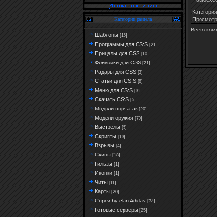
Категория
Просмотр
Категории раздела
Всего ком
Шаблоны
[15]
Программы для CS:S
[21]
Прицелы для CSS
[10]
Фонарики для CSS
[21]
Радары для CSS
[3]
Статьи для CS:S
[8]
Меню для CS:S
[31]
Скачать CS:S
[5]
Модели перчатак
[20]
Модели оружия
[70]
Выстрелы
[5]
Скрипты
[13]
Взрывы
[4]
Скины
[18]
Гильзы
[1]
Иконки
[1]
Читы
[11]
Карты
[20]
Спреи by clan Adidas
[24]
Готовые серверы
[25]