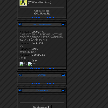
(CS:Condition Zero)
Get this block
aDiki.Ucoz.Ru
Новые комментарии
Написал:
VIKTOR97
А ЧЁ СУПЕР НА РАБОЧЕМ СТОЛЕ
СТОИТ АДИДАС КРУТО ХАТЕЛ БЫ
ТАКОЙ НАВЕРНО БЫ
Написал:
PacketFile
збс
Написал:
uiltimi
nfrjq t,kfy:D:D
Написал:
GektarCSS
ЛолЫ
Написал:
fanel
Счетчик
Статистика
Онлайн всего:
1