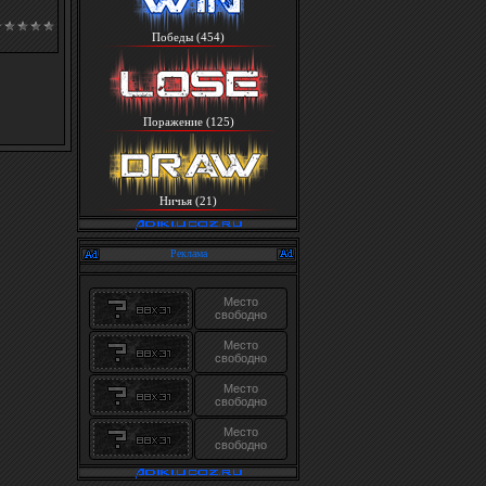
Победы (454)
Поражение (125)
Ничья (21)
Реклама
Место
свободно
Место
свободно
Место
свободно
Место
свободно