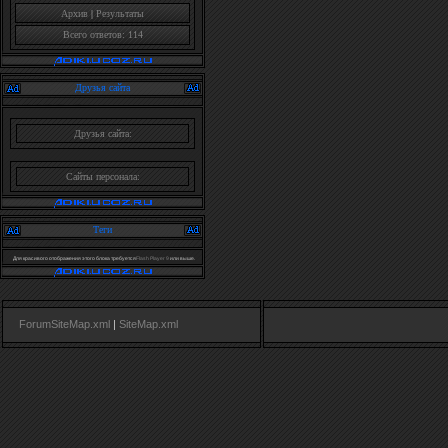
Архив
|
Результаты
Всего ответов: 114
Друзья сайта
Друзья сайта:
Сайты персонала:
Теги
Для красивого отображения этого блока требуется
Flash Player 9
или выше.
ForumSiteMap.xml
|
SiteMap.xml