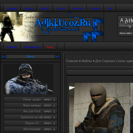
Главная
Форум
Файлы
Статьи
Новости
Галерея
Топ
Главная
Регистрация
Вход
Меню
Главная
»
Файлы
»
Для Сервера Скины адм
Основ. раздел
Наша каманда
Все для UcoZ
Требуются на сайт
Портал CS
Изготовление