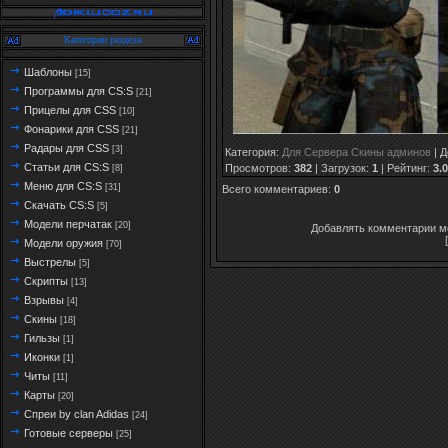
Категории раздела
Шаблоны
[15]
Программы для CS:S
[21]
Прицелы для CSS
[10]
Фонарики для CSS
[21]
Радары для CSS
[3]
Категория
:
Для Сервера Скины админов
|
Д
Статьи для CS:S
Просмотров
:
382
|
Загрузок
:
1
|
Рейтинг
:
3.0
[8]
Меню для CS:S
[31]
Всего комментариев
:
0
Скачать CS:S
[5]
Модели перчатак
[20]
Добавлять комментарии мо
Модели оружия
[70]
Выстрелы
[5]
Скрипты
[13]
Взрывы
[4]
Скины
[18]
Гильзы
[1]
Иконки
[1]
Читы
[11]
Карты
[20]
Спреи by clan Adidas
[24]
Готовые серверы
[25]