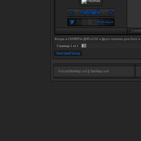
Форум
»
СКРИПТЫ ДЛЯ uCOZ
»
Друге скрипты для Ucoz
»
1
Страница
1
из
1
ForumSiteMap.xml
|
SiteMap.xml