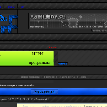
и
Галерея
Топ
Заказать рекл
Реклама:
|
Новые сообщения
|
Участники
|
Правила форума
|
Поиск
|
Кнопка вверх и вниз для сайта
орник, 18.03.2014, 22:45 | Сообщение #
1
[ Для того чтобы читать сообщения
Зарегистриру