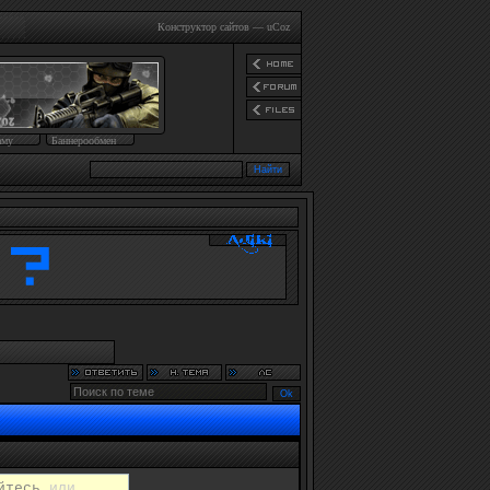
Конструктор сайтов
—
uCoz
аму
Баннерообмен
йтесь
или