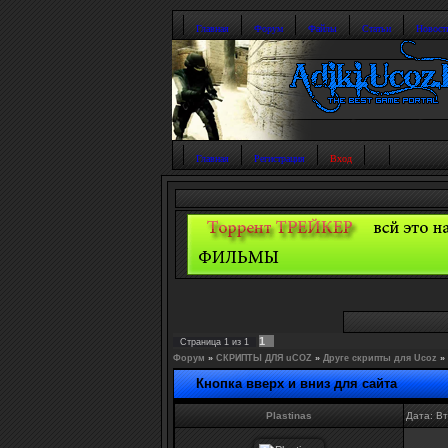
Главная
Форум
Файлы
Статьи
Новост
Главная
Регистрация
Вход
1
Страница
1
из
1
Форум
»
СКРИПТЫ ДЛЯ uCOZ
»
Друге скрипты для Ucoz
»
Кнопка вверх и вниз для сайта
Plastinas
Дата: Вт