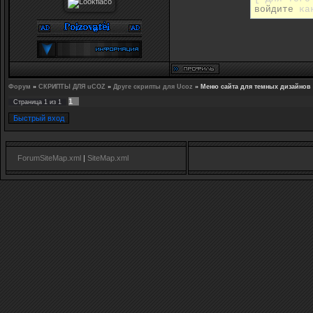
войдите
как
Форум
»
СКРИПТЫ ДЛЯ uCOZ
»
Друге скрипты для Ucoz
»
Меню сайта для темных дизайнов
1
Страница
1
из
1
ForumSiteMap.xml
|
SiteMap.xml