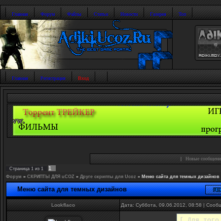
Главная
Форум
Файлы
Статьи
Новости
Галерея
Топ
Главная
Регистрация
Вход
|
Новые сообщени
1
Страница
1
из
1
Форум
»
СКРИПТЫ ДЛЯ uCOZ
»
Друге скрипты для Ucoz
»
Меню сайта для темных дизайнов
Меню сайта для темных дизайнов
Lookflaco
Дата: Суббота, 09.06.2012, 08:58 | Соо
[ Для того