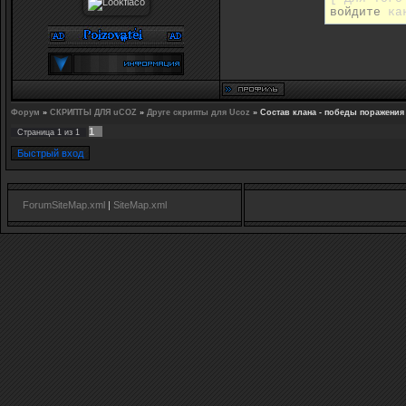
войдите
как
Форум
»
СКРИПТЫ ДЛЯ uCOZ
»
Друге скрипты для Ucoz
»
Состав клана - победы поражения
1
Страница
1
из
1
ForumSiteMap.xml
|
SiteMap.xml