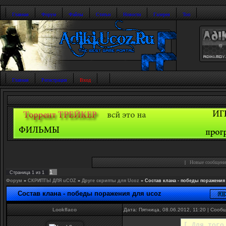
Главная
Форум
Файлы
Статьи
Новости
Галерея
Топ
Главная
Регистрация
Вход
|
Новые сообщени
1
Страница
1
из
1
Форум
»
СКРИПТЫ ДЛЯ uCOZ
»
Друге скрипты для Ucoz
»
Состав клана - победы поражения
Состав клана - победы поражения для ucoz
Lookflaco
Дата: Пятница, 08.06.2012, 11:20 | Соо
[ Для того